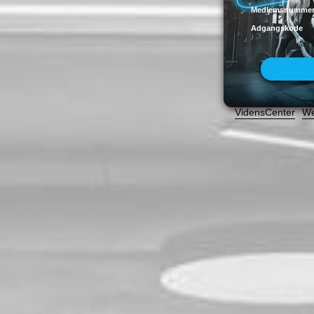
Medlemsnumme
Adgangskode
VidensCenter
We